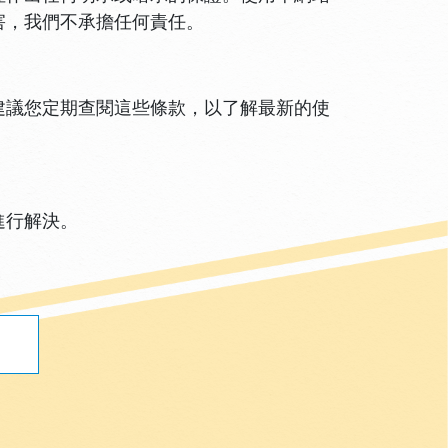
害，我們不承擔任何責任。
建議您定期查閱這些條款，以了解最新的使
進行解決。