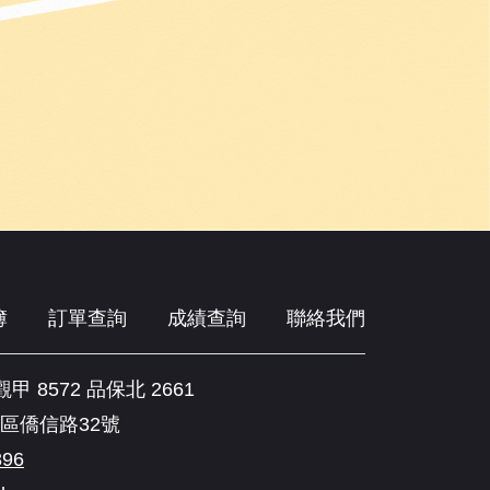
簿
訂單查詢
成績查詢
聯絡我們
 8572 品保北 2661
區僑信路32號
896